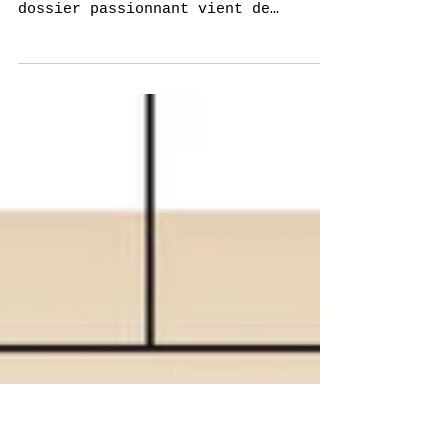
Il est en kiosque ! théâtre(s) N°12
Je l’adore !!! Le magazine
trimestriel théâtre(s) et son
dossier passionnant vient de
sortir. Ce numéro d’hiver consacre
son dossier à la...