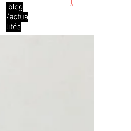
blog
/actua
lités